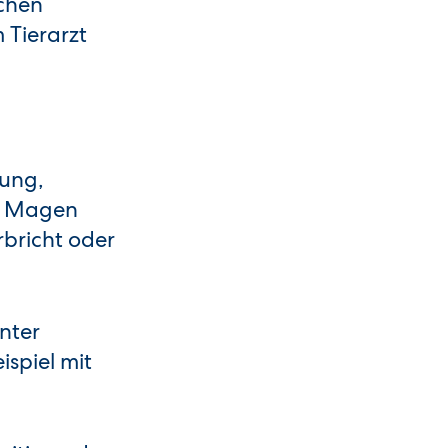
echen
 Tierarzt
lung,
en Magen
rbricht oder
inter
ispiel mit