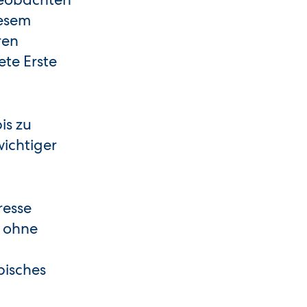
iesem
ren
te Erste
is zu
wichtiger
resse
, ohne
pisches