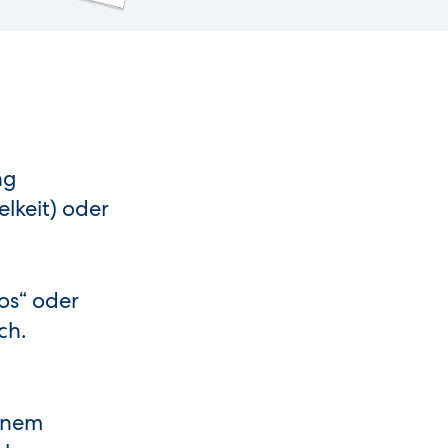
ng
lkeit) oder
os“ oder
ch.
einem