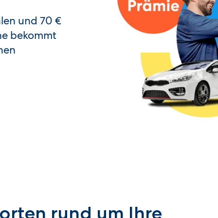
len und 70 €
ene bekommt
nen
orten rund um Ihre