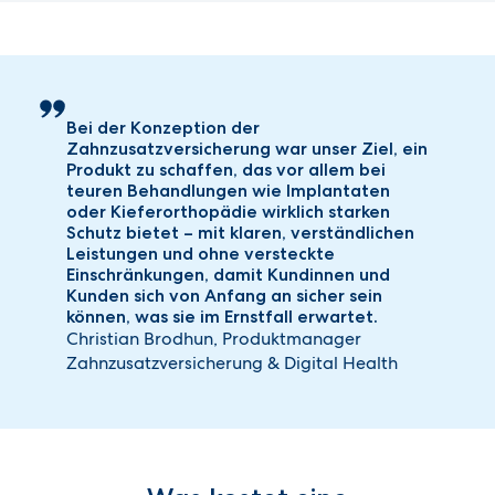
Aufwendungen zählen beispielsweise:
Brackets aus Metall, Keramik oder Kunststoff
Unsichtbare Zahnspange (Aligner-Therapie)
Festsitzender Retainer
Festsitzender Lückenhalter
Bei der Konzeption der
Lingualtechnik
Zahnzusatzversicherung war unser Ziel, ein
Farbige und farblose Bögen/Teilbögen
Produkt zu schaffen, das vor allem bei
teuren Behandlungen wie Implantaten
Hinweis: Die Erstattungshöchstbeträge (Zahnstaffel) in
oder Kieferorthopädie wirklich starken
den ersten vier Versicherungsjahren sind zu
Schutz bietet – mit klaren, verständlichen
berücksichtigen. Ab dem fünften Versicherungsjahr
Leistungen und ohne versteckte
Einschränkungen, damit Kundinnen und
übernehmen wir die Kosten in unbegrenzter Höhe. Falls Sie
Kunden sich von Anfang an sicher sein
bereits eine Zahnzusatzversicherung mit ähnlichem
können, was sie im Ernstfall erwartet.
Leistungsumfang haben und wechseln möchten, können
Christian Brodhun, Produktmanager
wir dies entsprechend anrechnen. Kontaktieren Sie uns
Zahnzusatzversicherung & Digital Health
gerne für weitere Informationen.