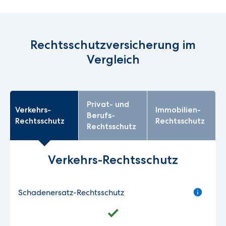
Rechtsschutzversicherung im
Vergleich
Privat- und
Verkehrs-
Immobilien-
Berufs-
Rechtsschutz
Rechtsschutz
Rechtsschutz
Verkehrs-Rechtsschutz
Schadenersatz-Rechtsschutz
Für die Geltendmachung von Schadenersatzansprüchen
gegenüber Dritten. Zum Beispiel: Bei einem Auffahrunfall
erleiden Sie ein Schleudertrauma. Da die Gegenseite sich