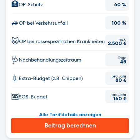
🏥
OP-Schutz
60 %
🚙
OP bei Verkehrsunfall
100 %
🐱
max.
OP bei rassespezifischen Krankheiten
2.500 €
🩺
Tage
Nachbehandlungs­zeitraum
45
💉
pro Jahr
Extra-Budget (z.B. Chippen)
80 €
🆘
pro Jahr
SOS-Budget
160 €
Alle Tarifdetails anzeigen
Beitrag berechnen