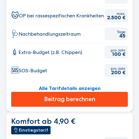
🐱
max.
OP bei rassespezifischen Krankheiten
2.500 €
🩺
Tage
Nachbehandlungs­zeitraum
45
💉
pro Jahr
Extra-Budget (z.B. Chippen)
100 €
🆘
pro Jahr
SOS-Budget
200 €
Alle Tarifdetails anzeigen
Beitrag berechnen
Komfort ab 4,90 €
👌 Einstiegstarif