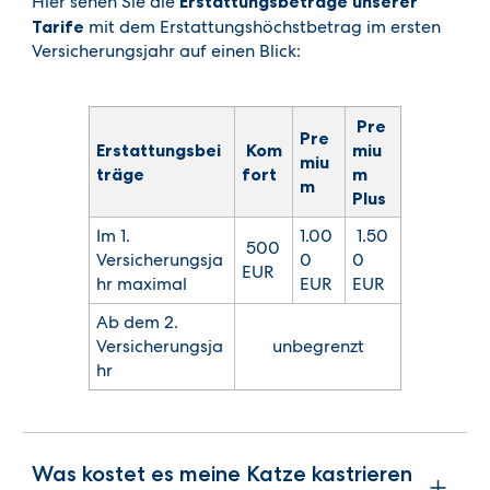
Hier sehen Sie die
Erstattungsbeträge unserer
Tarife
mit dem Erstattungshöchstbetrag im ersten
Versicherungsjahr auf einen Blick:
Pre
Pre
Erstattungsbei
Kom
miu
miu
träge
fort
m
m
Plu
s
Im 1.
1.00
1.50
500
Versicherungsja
0
0
EUR
hr maximal
EUR
EUR
Ab dem 2.
Versicherungsja
unbegrenzt
hr
Was kostet es meine Katze kastrieren