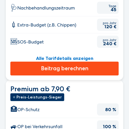
🩺
Tage
Nachbehandlungs­zeitraum
45
💉
pro Jahr
Extra-Budget (z.B. Chippen)
120 €
🆘
pro Jahr
SOS-Budget
240 €
Alle Tarifdetails anzeigen
Beitrag berechnen
Premium ab 7,90 €
⭐ Preis-Leistungs-Sieger
🏥
OP-Schutz
80 %
🚙
OP bei Verkehrsunfall
100 %