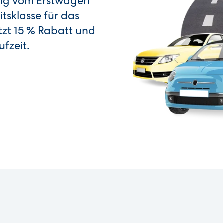
ung vom Erstwagen
tsklasse für das
etzt 15 % Rabatt und
fzeit.