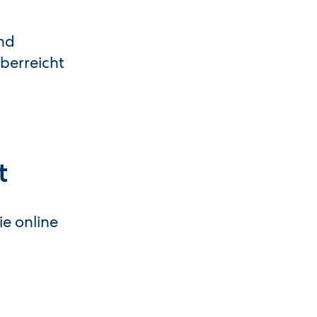
und
berreicht
t
e online