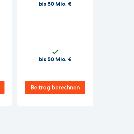
bis 50 Mio. €
icherte Immobilie / das versicherte
bis 50 Mio. €
 kann der Besitzer nicht mit dem Auto fahren
etäre Nachteile durch den Vorfall stellen
gel bis zur nächsten Hauptfälligkeit. Fragen
d dies versäumt, endet der
Beitrag berechnen