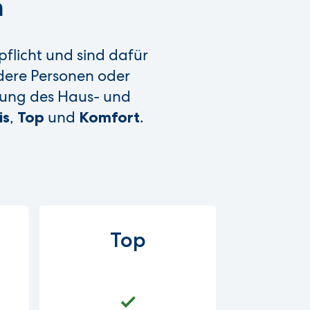
h
pflicht und sind dafür
ndere Personen oder
rung des Haus- und
,
und
.
is
Top
Komfort
Top