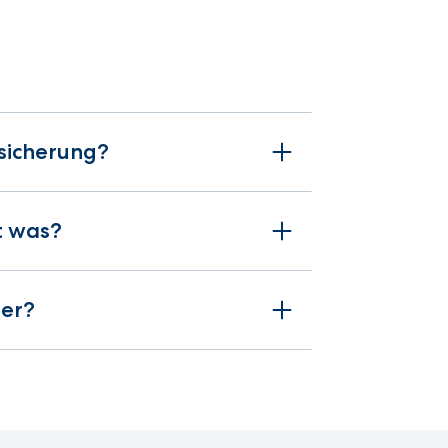
sicherung?
t was?
ter?