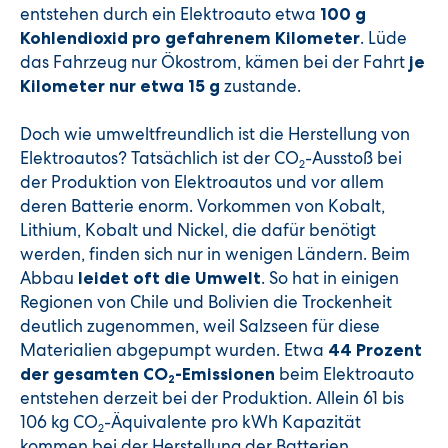
entstehen durch ein Elektroauto etwa
100 g
. Lüde
Kohlendioxid pro gefahrenem Kilometer
das Fahrzeug nur Ökostrom, kämen bei der Fahrt
je
zustande.
Kilometer nur etwa 15 g
Doch wie umweltfreundlich ist die Herstellung von
Elektroautos? Tatsächlich ist der CO
-Ausstoß bei
2
der Produktion von Elektroautos und vor allem
deren Batterie enorm. Vorkommen von Kobalt,
Lithium, Kobalt und Nickel, die dafür benötigt
werden, finden sich nur in wenigen Ländern. Beim
Abbau
. So hat in einigen
leidet oft die Umwelt
Regionen von Chile und Bolivien die Trockenheit
deutlich zugenommen, weil Salzseen für diese
Materialien abgepumpt wurden. Etwa
44 Prozent
beim Elektroauto
der gesamten CO
-Emissionen
2
entstehen derzeit bei der Produktion. Allein 61 bis
106 kg CO
-Äquivalente pro kWh Kapazität
2
kommen bei der Herstellung der Batterien