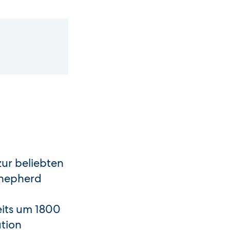
zur beliebten
Shepherd
eits um 1800
ation