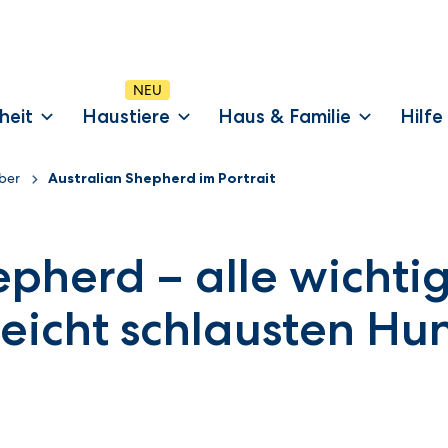
heit
Haustiere
Haus & Familie
Hilfe
ber
Australian Shepherd im Portrait
epherd – alle wichti
leicht schlausten Hu