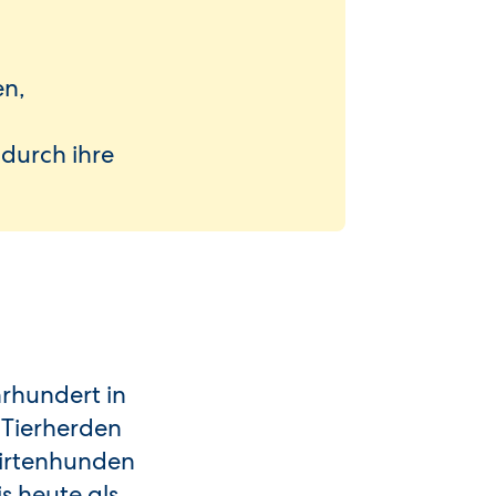
en,
 durch ihre
hrhundert in
 Tierherden
Hirtenhunden
s heute als