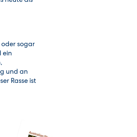
 oder sogar
 ein
,
kig und an
ser Rasse ist