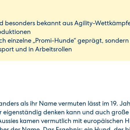
nd besonders bekannt aus Agility-Wettkämpf
oduktionen
rch einzelne „Promi-Hunde“ geprägt, sondern
port und in Arbeitsrollen
anders als ihr Name vermuten lässt im 19. Ja
er eigenständig denken kann und auch große
s Aussies kamen vermutlich mit europäischen 
aher der Name. Das Ergebnis: ein Hund, der bi