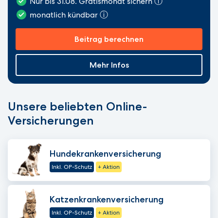
Nur bis 31.08. Gratismonat sichern
ⓘ
monatlich kündbar
ⓘ
Beitrag berechnen
Mehr Infos
Unsere beliebten Online-
Versicherungen
Hundekrankenversicherung
Inkl. OP-Schutz
+ Aktion
Katzenkrankenversicherung
Inkl. OP-Schutz
+ Aktion