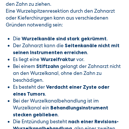
den Zahn zu ziehen.
Eine Wurzelspitzenresektion durch den Zahnarzt
oder Kieferchirurgen kann aus verschiedenen
Gründen notwendig sein:
Die
.
Wurzelkanäle sind stark gekrümmt
Der Zahnarzt kann die
Seitenkanäle nicht mit
.
seinen Instrumenten erreichen
Es liegt eine
vor.
Wurzelfraktur
Bei einem
gelangt der Zahnarzt nicht
Stiftzahn
an den Wurzelkanal, ohne den Zahn zu
beschädigen.
Es besteht der
Verdacht einer Zyste oder
.
eines Tumors
Bei der Wurzelkanalbehandlung ist im
Wurzelkanal ein
Behandlungsinstrument
.
stecken geblieben
Die Entzündung besteht
nach einer Revisions-
, also einer zweiten
Wurzelkanalbehandlung