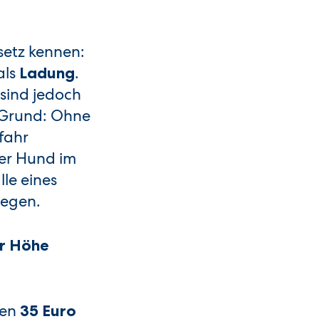
setz kennen:
als
.
Ladung
 sind jedoch
 Grund: Ohne
fahr
der Hund im
lle eines
liegen.
er Höhe
den
35 Euro