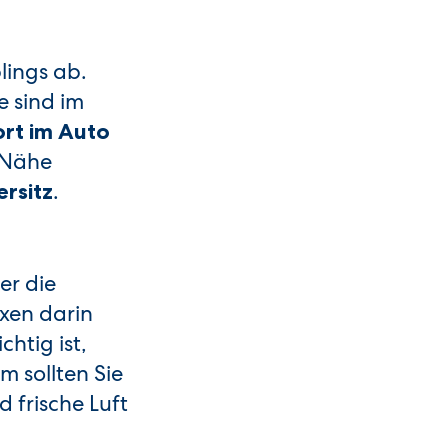
lings ab.
e sind im
rt im Auto
 Nähe
.
ersitz
er die
oxen darin
htig ist,
 sollten Sie
 frische Luft