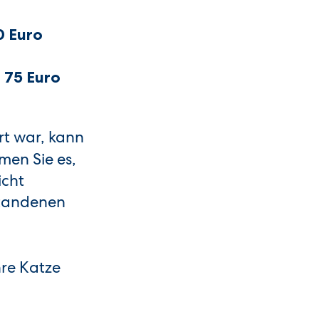
0 Euro
n
75 Euro
rt war, kann
en Sie es,
icht
standenen
hre Katze