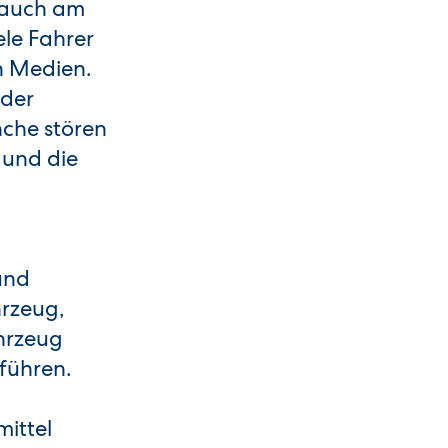
 auch am
iele Fahrer
en Medien.
 der
che stören
 und die
und
rzeug,
ahrzeug
rführen.
ittel