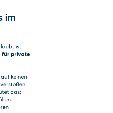
s im
aubt ist,
 für private
 auf keinen
 verstoßen
utet das:
illen
eren