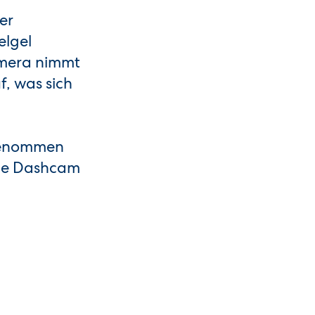
er
elgel
amera nimmt
, was sich
fgenommen
die Dashcam