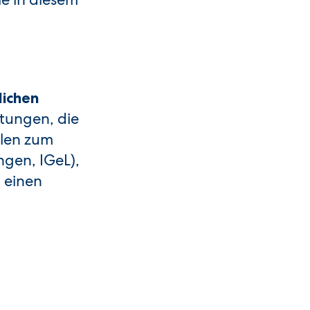
lichen
stungen, die
hlen zum
ngen, IGeL),
 einen