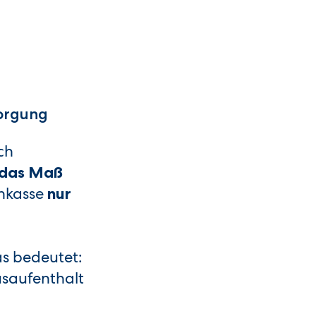
sorgung
ch
e das Maß
enkasse
nur
as bedeutet:
usaufenthalt