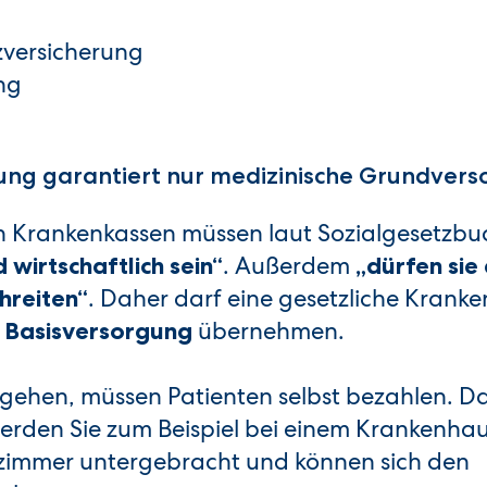
zversicherung
ng
ung garantiert nur medizinische Grundver
en Krankenkassen müssen laut Sozialgesetzbu
. Außerdem
wirtschaftlich sein“
„dürfen si
. Daher darf eine gesetzliche Krank
hreiten“
übernehmen.
e Basisversorgung
sgehen, müssen Patienten selbst bezahlen. D
, werden Sie zum Beispiel bei einem Krankenha
tzimmer untergebracht und können sich den