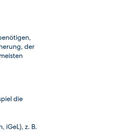
benötigen,
herung, der
 meisten
piel die
 iGeL), z. B.