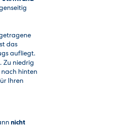
genseitig
getragene
ist das
s aufliegt.
. Zu niedrig
r nach hinten
ür Ihren
dann
nicht