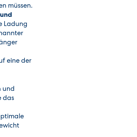
en müssen.
 und
ie Ladung
enannter
hänger
f eine der
n und
e das
optimale
Gewicht