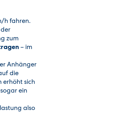
/h fahren.
 der
ung zum
– im
ntragen
ter Anhänger
uf die
 erhöht sich
 sogar ein
lastung also