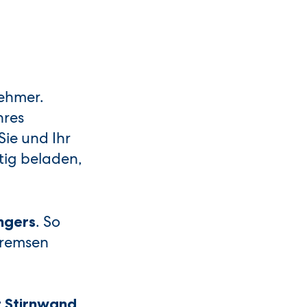
nehmer.
hres
Sie und Ihr
tig beladen,
. So
ngers
 Bremsen
r Stirnwand