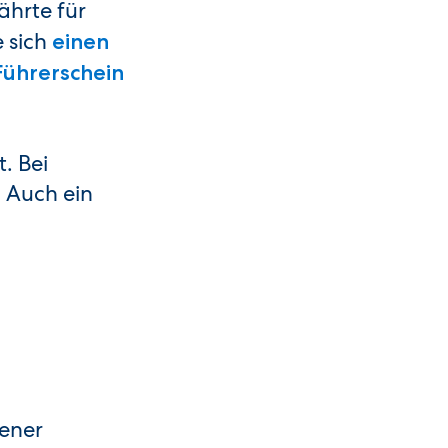
ährte für
e sich
einen
Führerschein
. Bei
 Auch ein
sener