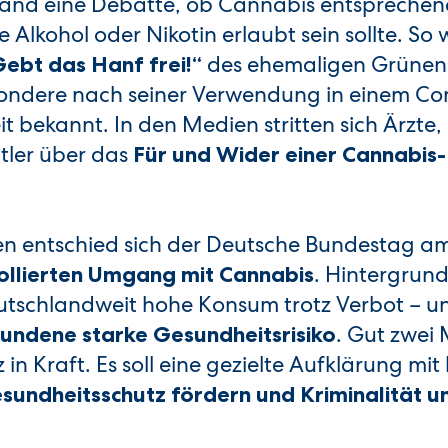
hland eine Debatte, ob Cannabis entspreche
Alkohol oder Nikotin erlaubt sein sollte. So
des ehemaligen Grünen-P
Gebt das Hanf frei!“
esondere nach seiner Verwendung in einem 
bekannt. In den Medien stritten sich Ärzte, P
tler über das
Für und Wider einer Cannabis-
n entschied sich der Deutsche Bundestag am
. Hintergrund
ollierten Umgang mit Cannabis
utschlandweit hohe Konsum trotz Verbot – u
. Gut zwei
ndene starke Gesundheitsrisiko
n Kraft. Es soll eine gezielte Aufklärung mit k
sundheitsschutz fördern und Kriminalität u