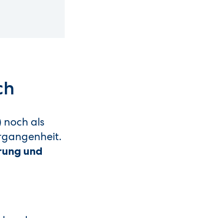
ch
 noch als
ergangenheit.
erung und