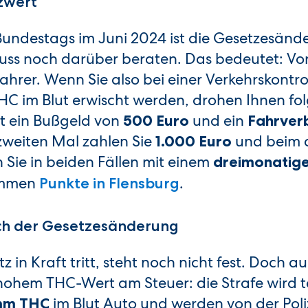
nzwert
undestags im Juni 2024 ist die Gesetzesänd
muss noch darüber beraten. Das bedeutet: Vore
hrer. Wenn Sie also bei einer Verkehrskontrol
C im Blut erwischt werden, drohen Ihnen fo
t ein Bußgeld von
und ein
500 Euro
Fahrver
 zweiten Mal zahlen Sie
und beim d
1.000 Euro
Sie in beiden Fällen mit einem
dreimonatig
ommen
.
Punkte in Flensburg
ach der Gesetzesänderung
in Kraft tritt, steht noch nicht fest. Doch a
 hohem THC-Wert am Steuer: die Strafe wird 
im Blut Auto und werden von der Poli
amm THC