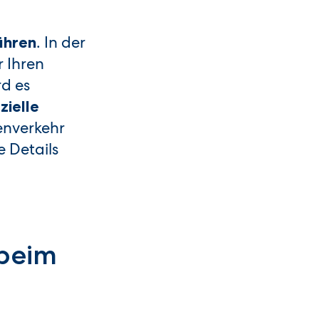
. In der
ühren
r Ihren
d es
ielle
enverkehr
e Details
 beim