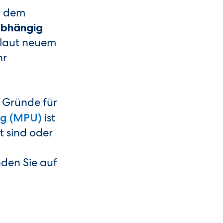
h dem
bhängig
 laut neuem
hr
 Gründe für
ist
ng (MPU)
t sind oder
nden Sie auf