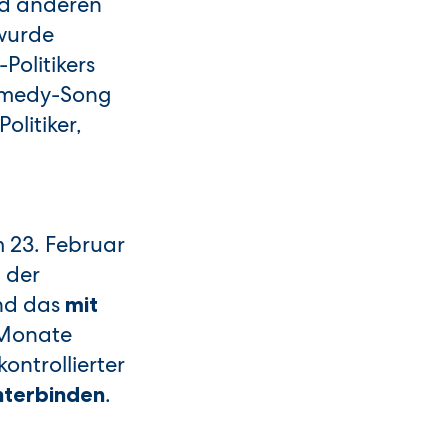
nd anderen
 wurde
olitikers
Comedy-Song
olitiker,
 23. Februar
 der
nd das
mit
 Monate
ontrollierter
.
nterbinden