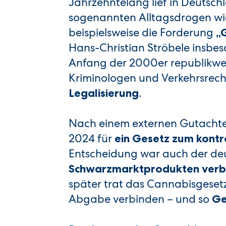
Jahrzehntelang lief in Deutsc
sogenannten Alltagsdrogen wie 
beispielsweise die Forderung
„
Hans-Christian Ströbele insb
Anfang der 2000er republikweit 
Kriminologen und Verkehrsrech
.
Legalisierung
Nach einem externen Gutachte
2024 für
ein Gesetz zum kontr
Entscheidung war auch der de
Schwarzmarktprodukten verbu
später trat das Cannabisgesetz i
Abgabe verbinden – und so
Ge