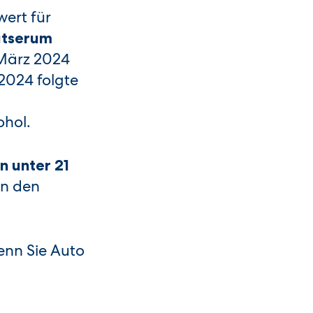
ert für
utserum
 März 2024
2024 folgte
ohol.
n unter 21
en den
enn Sie Auto