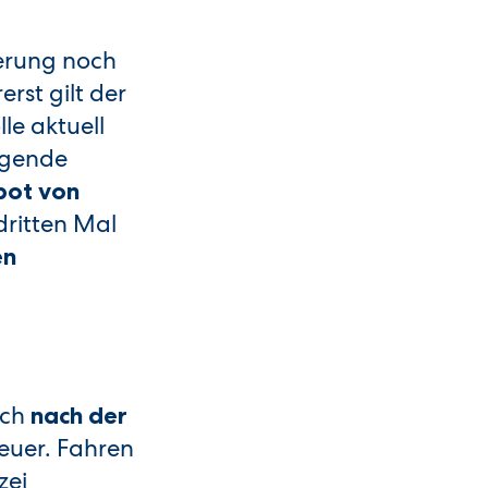
erung noch
rst gilt der
le aktuell
lgende
bot von
ritten Mal
en
uch
nach der
teuer. Fahren
zei