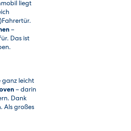
mobil liegt
eich
)Fahrertür.
–
nnen
r. Das ist
ben.
 ganz leicht
– darin
koven
tern. Dank
 Als großes