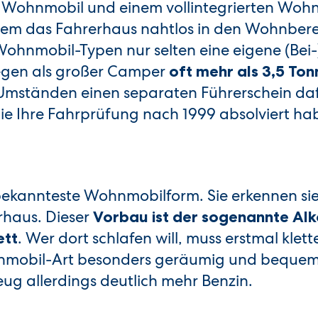
n Wohnmobil und einem vollintegrierten Wohn
terem das Fahrerhaus nahtlos in den Wohnber
ohnmobil-Typen nur selten eine eigene (Bei-
iegen als großer Camper
oft mehr als 3,5 To
mständen einen separaten Führerschein dafü
Sie Ihre Fahrprüfung nach 1999 absolviert ha
bekannteste Wohnmobilform. Sie erkennen sie
haus. Dieser
Vorbau ist der sogenannte Al
. Wer dort schlafen will, muss erstmal klet
ett
hnmobil-Art besonders geräumig und bequem.
g allerdings deutlich mehr Benzin.