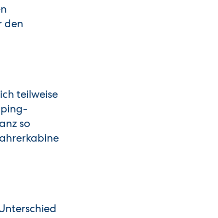
en
r den
ch teilweise
mping-
ganz so
Fahrerkabine
 Unterschied