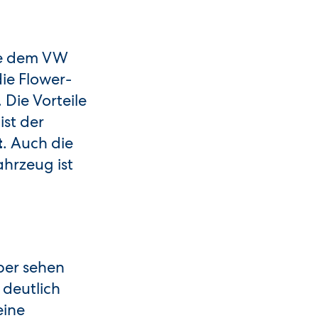
ie dem VW
ie Flower-
 Die Vorteile
ist der
. Auch die
t
hrzeug ist
per sehen
 deutlich
eine