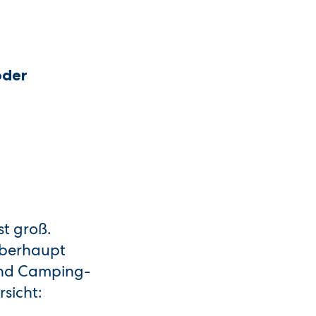
oder
t groß.
überhaupt
 und Camping-
sicht: