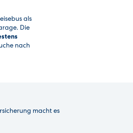
eisebus als
arage. Die
estens
Suche nach
ersicherung macht es