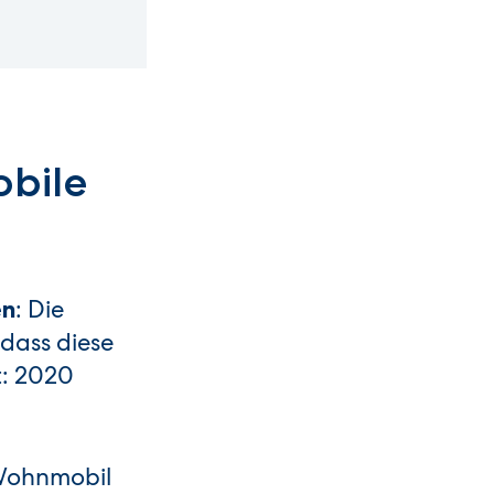
bile
: Die
en
 dass diese
t: 2020
 Wohnmobil