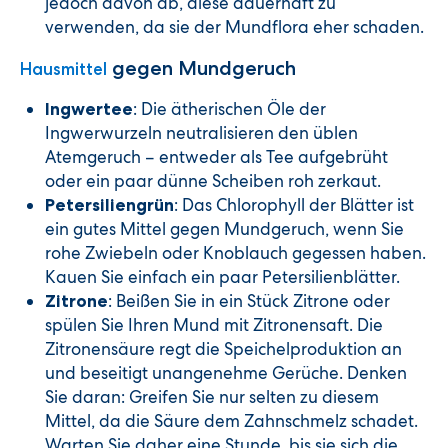
jedoch davon ab, diese dauerhaft zu
verwenden, da sie der Mundflora eher schaden.
gegen Mundgeruch
Hausmittel
: Die ätherischen Öle der
Ingwertee
Ingwerwurzeln neutralisieren den üblen
Atemgeruch – entweder als Tee aufgebrüht
oder ein paar dünne Scheiben roh zerkaut.
: Das Chlorophyll der Blätter ist
Petersiliengrün
ein gutes Mittel gegen Mundgeruch, wenn Sie
rohe Zwiebeln oder Knoblauch gegessen haben.
Kauen Sie einfach ein paar Petersilienblätter.
: Beißen Sie in ein Stück Zitrone oder
Zitrone
spülen Sie Ihren Mund mit Zitronensaft. Die
Zitronensäure regt die Speichelproduktion an
und beseitigt unangenehme Gerüche. Denken
Sie daran: Greifen Sie nur selten zu diesem
Mittel, da die Säure dem Zahnschmelz schadet.
Warten Sie daher eine Stunde, bis sie sich die