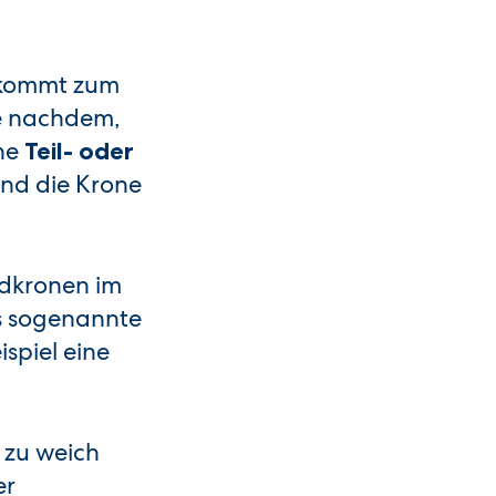
e kommt zum
Je nachdem,
ine
Teil- oder
 und die Krone
dkronen im
ls sogenannte
spiel eine
 zu weich
er