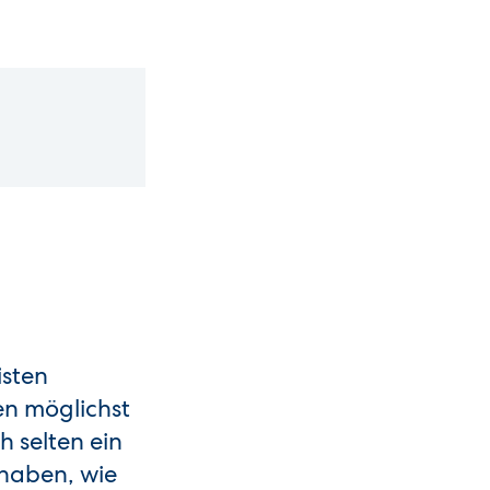
isten
en möglichst
 selten ein
 haben, wie