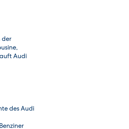
 der
ousine,
auft Audi
nte des Audi
 Benziner