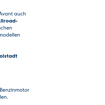
 Avant auch
llroad-
ischen
modellen
olstadt
-Benzinmotor
len.