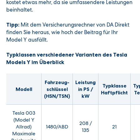
kostet etwas mehr, da sie umfassendere Leistungen
beinhaltet.
Mit dem Versicherungsrechner von DA Direkt
Tipp:
finden Sie heraus, wie hoch der Beitrag für Ihr
Model Y ausfällt.
Typklassen verschiedener Varianten des Tesla
Models Y im Überblick
Fahrzeug-
Leistung
Typklasse
Ty
Modell
schlüssel
in PS /
Haftpflicht
Te
(HSN/TSN)
kW
Tesla 003
(Model Y
208 /
Allrad)
1480/ABD
21
135
Maximale